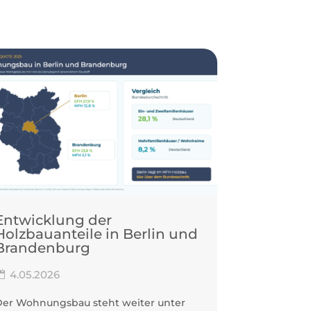
Entwicklung der
Frisch 
Holzbauanteile in Berlin und
Broschü
Brandenburg
Gebäude
4.05.2026
20.04.20
Der Wohnungsbau steht weiter unter
Pünktlich z