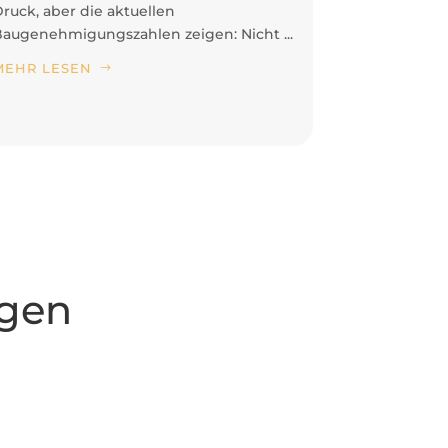
ruck, aber die aktuellen
April in Be
augenehmigungszahlen zeigen: Nicht ...
Broschüre 
MEHR LESEN
MEHR LES
ngen